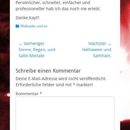
Persönlicher, schneller, einfacher und
professioneller hab ich das noch nie erlebt.
Danke Kay!!!
Kategorien
Webseite und so
Beitragsnavigation
← Vorheriger
Nächster →
Vorheriger
Nächster
Sonne, Regen, und
Halloween und
Beitrag:
Beitrag:
Salto Mortale
Samhain,
Schreibe einen Kommentar
Deine E-Mail-Adresse wird nicht veröffentlicht.
Erforderliche Felder sind mit
*
markiert
Kommentar
*