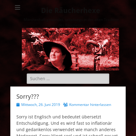
Die Räucherhexe
Märchenhaft gewandet, unterwegs in der alten Tradition
des Räucherns.
Suchen
nach:
Sorry???
Veröffentlicht
Mittwoch, 26. Juni 2019
Kommentar hinterlassen
am
Sorry ist Englisch und bedeutet übersetzt
Entschuldigung. Und es wird fast so inflationär
und gedankenlos verwendet wie manch anderes
Modewort. Sorry klingt cool und ist schnell gesagt.