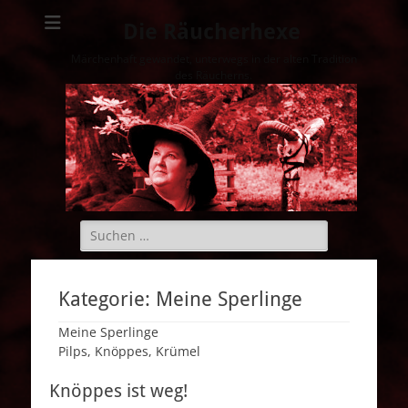
Die Räucherhexe
Märchenhaft gewandet, unterwegs in der alten Tradition
des Räucherns.
Suchen
nach:
Kategorie:
Meine Sperlinge
Meine Sperlinge
Pilps, Knöppes, Krümel
Knöppes ist weg!