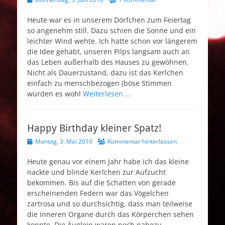
am
Heute war es in unserem Dörfchen zum Feiertag
so angenehm still. Dazu schien die Sonne und ein
leichter Wind wehte. Ich hatte schon vor längerem
die Idee gehabt, unseren Pilps langsam auch an
das Leben außerhalb des Hauses zu gewöhnen.
Nicht als Dauerzustand, dazu ist das Kerlchen
einfach zu menschbezogen (böse Stimmen
würden es wohl
Weiterlesen …
Happy Birthday kleiner Spatz!
Veröffentlicht
Montag, 3. Mai 2010
Kommentar hinterlassen
am
Heute genau vor einem Jahr habe ich das kleine
nackte und blinde Kerlchen zur Aufzucht
bekommen. Bis auf die Schatten von gerade
erscheinenden Federn war das Vögelchen
zartrosa und so durchsichtig, dass man teilweise
die inneren Organe durch das Körperchen sehen
konnte. Die Äuglein waren noch nahezu