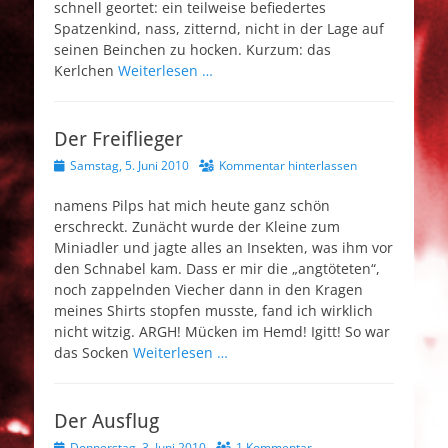
schnell geortet: ein teilweise befiedertes
Spatzenkind, nass, zitternd, nicht in der Lage auf
seinen Beinchen zu hocken. Kurzum: das
Kerlchen
Weiterlesen …
Der Freiflieger
Veröffentlicht
Samstag, 5. Juni 2010
Kommentar hinterlassen
am
namens Pilps hat mich heute ganz schön
erschreckt. Zunächt wurde der Kleine zum
Miniadler und jagte alles an Insekten, was ihm vor
den Schnabel kam. Dass er mir die „angtöteten“,
noch zappelnden Viecher dann in den Kragen
meines Shirts stopfen musste, fand ich wirklich
nicht witzig. ARGH! Mücken im Hemd! Igitt! So war
das Socken
Weiterlesen …
Der Ausflug
Veröffentlicht
Donnerstag, 3. Juni 2010
1 Kommentar